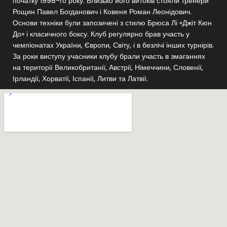
початку 1998-го року. Близько його витоків стояли тренери
Рощин Павел Богданович і Ковеня Роман Леонідович.
Основи техніки були запозичені з стилю Брюса Лі «Джіт Кюн
До» і класичного боксу. Клуб регулярно брав участь у
чемпіонатах України, Європи, Світу, і в безлічі інших турнірів.
За роки виступу учасники клубу брали участь в змаганнях
на території Великобританії, Австрії, Німеччини, Словенії,
Ірландії, Хорватії, Іспанії, Литви та Латвії.