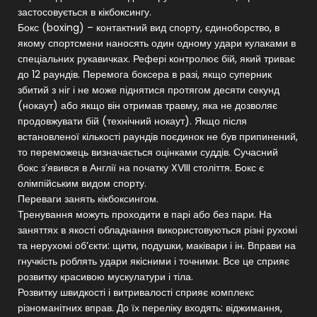
застосовується в кікбоксингу.
Бокс (boxing) – контактний вид спорту, єдиноборство, в
якому спортсмени наносять один одному удари кулаками в
спеціальних рукавичках. Рефері контролює бій, який триває
до 12 раундів. Перемога боксера в разі, якщо суперник
збитий з ніг і не може піднятися протягом десяти секунд
(нокаут) або якщо він отримав травму, яка не дозволяє
продовжувати бій (технічний нокаут). Якщо після
встановленої кількості раундів поєдинок не був припинений,
то переможець визначається оцінками суддів. Сучасний
бокс з’явився в Англії на початку XVIII століття. Бокс є
олімпійським видом спорту.
Переваги занять кікбоксингом.
Тренування можуть проходити в парі або без пари. На
заняттях в якості обладнання використовуються різні рухомі
та нерухомі об’єкти: щити, подушки, маківари і ін. Вправи на
гнучкість роблять удари якісними і точними. Все це сприяє
розвитку красивою мускулатури і тіла.
Розвитку швидкості і витривалості сприяє комплекс
різноманітних вправ. До їх переліку входять: віджимання,