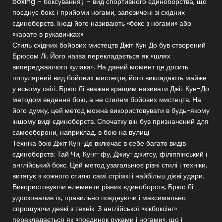
boxing – боксування) – вид спортивного єдиноборства, що
поєднує бокс і прийоми ногами, запозичені зі східних
єдиноборств. Іноді його називають «бокс з ногами» або
«карате в рукавичках».
Стиль східних бойових мистецтв Джіт Кун До був створений
Брюсом Лі. Його назва перекладається як «шлях
випереджаючого кулака». На даний момент це досить
популярний вид бойових мистецтв, його викладають майже
у всьому світі. Брюс Лі вважав кращим називати Джіт Кун-До
методом ведення бою, а не стилем бойових мистецтв. На
його думку, цей метод можна використовувати в будь-якому
іншому виді єдиноборств. Спочатку він був призначений для
самооборони, наприклад, в бою на вулиці.
Техніка бою Джіт Кун-До включає в себе багато видів
єдиноборств: Тай Чи, Кунг-фу, Джиу-джитсу, філіппінський і
англійський бокс. Цей метод узагальнює різні стилі і техніки,
витягує з кожного стилю самі стрімкі і найбільш дієві удари.
Використовуючи елементи різних єдиноборств, Брюс Лі
удосконалив їх, правильно поєднуючи і максимально
спрощуючи деякі з технік. З англійської «кікбоксінг»
перекладається як «поєдинок руками і ногами», що і