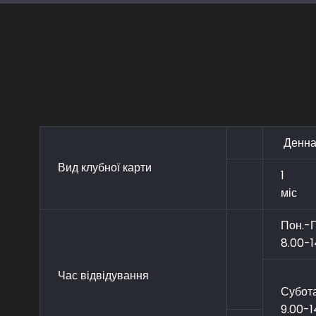
Денна
Вид клубної карти
1
міс
Пон.-П
8.00-1
Час відвідування
Субот
9.00-1