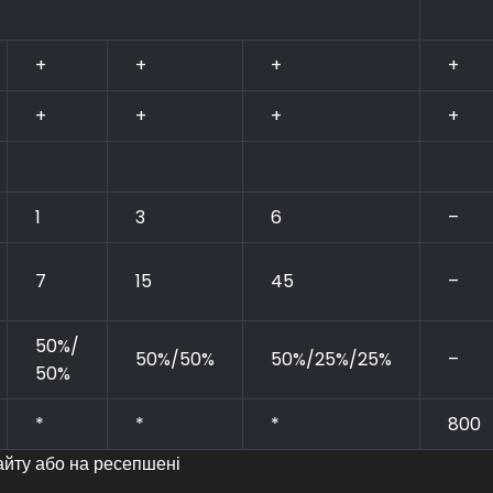
+
+
+
+
+
+
+
+
1
3
6
–
7
15
45
–
50%/
50%/50%
50%/25%/25%
–
50%
*
*
*
800
айту або на ресепшені