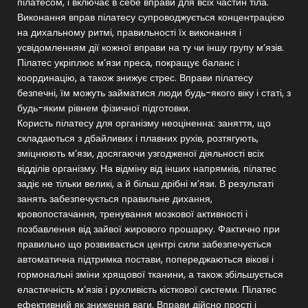
пілатесом, і включає в себе вправи для всіх частин тіла.
Виконання вправ пілатесу супроводжується концентрацією
на дихальному ритмі, правильності їх виконання і
усвідомленням дії кожної вправи на ту чи іншу групу м’язів.
Пілатес укріплює м’язи преса, покращує баланс і
координацію, а також знижує стрес. Вправи пілатесу
безпечні, їм можуть займатися люди будь-якого віку і статі, з
будь-яким рівнем фізичної підготовки.
Користь пілатесу для організму неоціненна: заняття, що
складаються з дбайливих і плавних рухів, розтягують,
зміцнюють м’язи, досягаючи узгодженої діяльності всіх
відділів організму. На відміну від інших напрямків, пілатес
задіє не тільки великі, а й більш дрібні м’язи. В результаті
занять забезпечується правильне дихання,
кровопостачання, тренування мозкової активності і
позбавлення від зайвої жирового прошарку. Фактично при
правильно що розвивається центрі сили забезпечується
автоматична підтримка постави, попереджаються вікові і
гормональні зміни хрящової тканини, а також збільшується
еластичність м’язів і рухливість кісткової системи. Пілатес
ефективний як зниження ваги. Вправи дійсно прості і