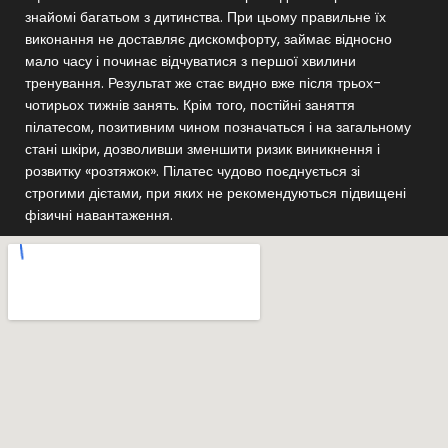
знайомі багатьом з дитинства. При цьому правильне їх
виконання не доставляє дискомфорту, займає відносно
мало часу і починає відчуватися з першої хвилини
тренування. Результат же стає видно вже після трьох-
чотирьох тижнів занять. Крім того, постійні заняття
пілатесом, позитивним чином позначаться і на загальному
стані шкіри, дозволивши зменшити ризик виникнення і
розвитку «розтяжок». Пілатес чудово поєднується зі
строгими дієтами, при яких не рекомендуються підвищені
фізичні навантаження.